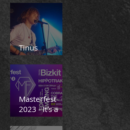
Tinus
Doelman
Masterfest
2023 - It’s a
wrap!