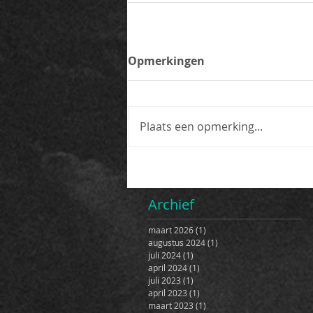
Opmerkingen
Plaats een opmerking...
Archief
maart 2026
(1)
1 post
augustus 2024
(1)
1 post
juli 2024
(1)
1 post
april 2024
(1)
1 post
juli 2023
(1)
1 post
april 2023
(1)
1 post
maart 2023
(1)
1 post