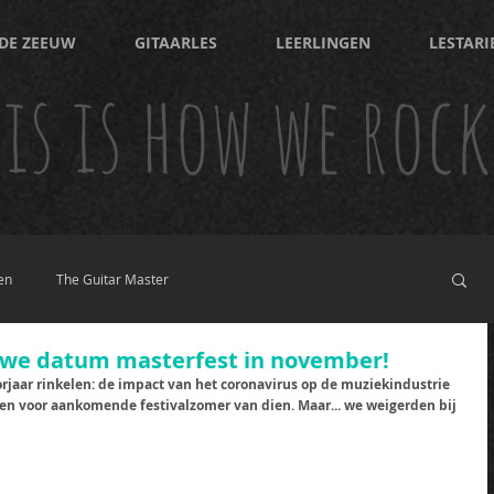
DE ZEEUW
GITAARLES
LEERLINGEN
LESTARI
is is how we rock
en
The Guitar Master
uwe datum masterfest in november!
orjaar rinkelen: de impact van het coronavirus op de muziekindustrie 
gen voor aankomende festivalzomer van dien. Maar... we weigerden bij 