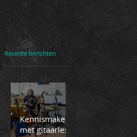
datum masterfest in
november!
Recente berichten
Kennismaken
met gitaarles