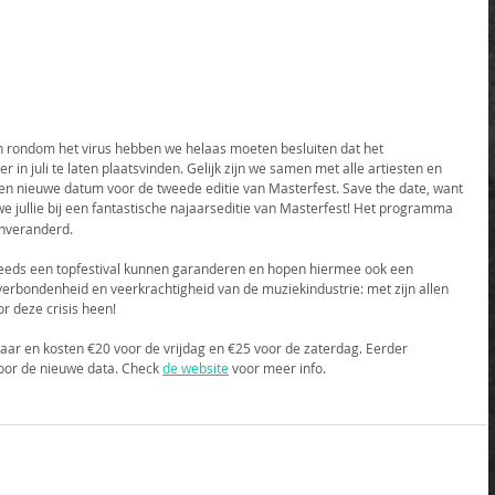
 rondom het virus hebben we helaas moeten besluiten dat het 
 in juli te laten plaatsvinden. Gelijk zijn we samen met alle artiesten en 
 nieuwe datum voor de tweede editie van Masterfest. Save the date, want 
we jullie bij een fantastische najaarseditie van Masterfest! Het programma 
 onveranderd.
steeds een topfestival kunnen garanderen en hopen hiermee ook een 
verbondenheid en veerkrachtigheid van de muziekindustrie: met zijn allen 
 deze crisis heen!
gbaar en kosten €20 voor de vrijdag en €25 voor de zaterdag. Eerder 
voor de nieuwe data. Check 
de website
 voor meer info.