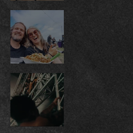
bij The Guitar
Master
ArcTanGent
Jera On Air