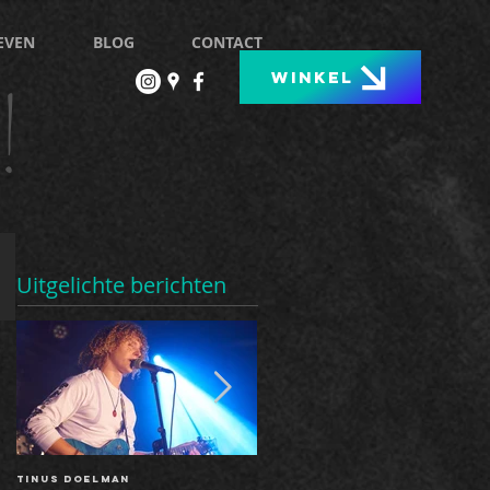
EVEN
BLOG
CONTACT
!
WINKEL
Uitgelichte berichten
Tinus Doelman
The show must go on: nieuwe