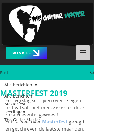
WINKEL
Post
Alle berichten
MASTERFEST 2019
Alle berichten
Een verslag schrijven over je eigen 
Masterfest
festival valt niet mee. Zeker als deze 
Leerlingen
zo succesvol is geweest!
The Guitar Master
Er is al veel over 
Masterfest
 gezegd 
en geschreven de laatste maanden. 