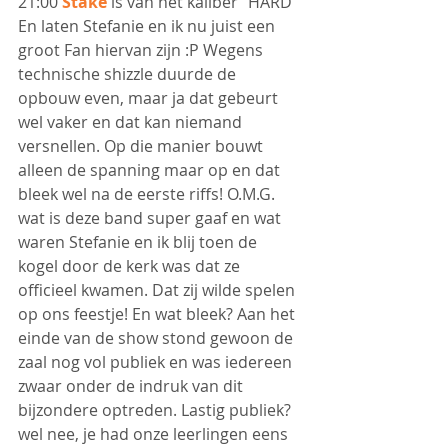
21:00 
Stake
 is van het kaliber "HARD" 
En laten Stefanie en ik nu juist een 
groot Fan hiervan zijn :P Wegens 
technische shizzle duurde de 
opbouw even, maar ja dat gebeurt 
wel vaker en dat kan niemand 
versnellen. Op die manier bouwt 
alleen de spanning maar op en dat 
bleek wel na de eerste riffs! O.M.G. 
wat is deze band super gaaf en wat 
waren Stefanie en ik blij toen de 
kogel door de kerk was dat ze 
officieel kwamen. Dat zij wilde spelen 
op ons feestje! En wat bleek? Aan het 
einde van de show stond gewoon de 
zaal nog vol publiek en was iedereen 
zwaar onder de indruk van dit 
bijzondere optreden. Lastig publiek? 
wel nee, je had onze leerlingen eens 