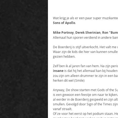
Wat krijg je als er een paar super muzikante
Sons of Apollo
.
Mike Portnoy
, 
Derek Sherinian
, 
Ron "Bumb
Allemaal hun sporen verdiend in andere ban
De Boerderij is stijf uitverkocht. Het valt 
Waar zijn de kids die hier van kunnen smull
gezien hebben.
Zelf ben ik al jaren fan van hem. Na zijn pe
insane
 is dat hij het allemaal kan bij houde
zou zijn om alleen drummer te zijn in een ban
herken dit wel (Smile)
Anyway, De show starten met Gods of the Su
is een gewoon een feestje om naar te kijke
al eerder in de Boerderij gespeeld en zijn alt
smullen. Gevolgd door Sign of the Times zijn
vanaf straalt.
Of ze voor het eerst op het podium staan. Het 