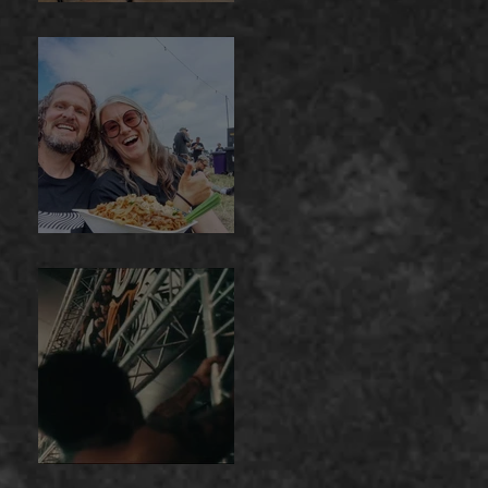
bij The Guitar
Master
ArcTanGent
Jera On Air