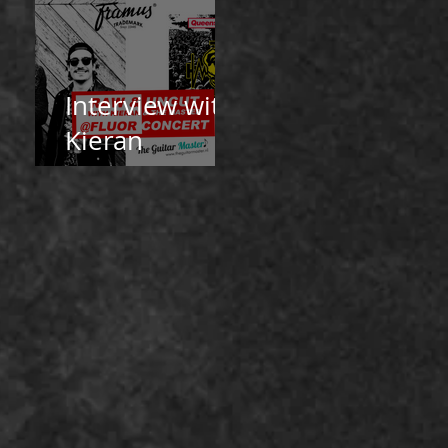
Interview with
Kieran
Robertson