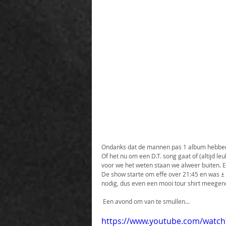
Ondanks dat de mannen pas 1 album hebben 
Of het nu om een D.T. song gaat of (altijd le
voor we het weten staan we alweer buiten. E
De show starte om effe over 21:45 en was ± 
nodig, dus even een mooi tour shirt meege
 Een avond om van te smullen...
https://www.youtube.com/watch