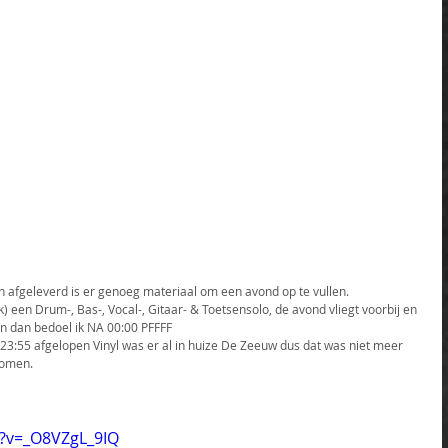
afgeleverd is er genoeg materiaal om een avond op te vullen.
uk) een Drum-, Bas-, Vocal-, Gitaar- & Toetsensolo, de avond vliegt voorbij en 
n dan bedoel ik NA 00:00 PFFFF
23:55 afgelopen Vinyl was er al in huize De Zeeuw dus dat was niet meer 
nomen.
?v=_O8VZgL_9IQ