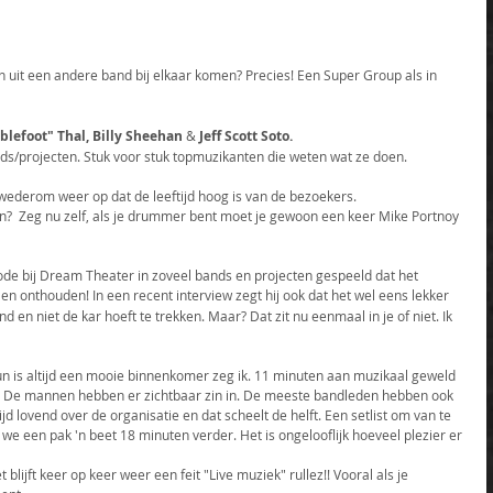
n uit een andere band bij elkaar komen? Precies! Een Super Group als in 
lefoot" Thal, Billy Sheehan
 & 
Jeff Scott Soto.
ds/projecten. Stuk voor stuk topmuzikanten die weten wat ze doen.
me wederom weer op dat de leeftijd hoog is van de bezoekers.
en?  Zeg nu zelf, als je drummer bent moet je gewoon een keer Mike Portnoy 
riode bij Dream Theater in zoveel bands en projecten gespeeld dat het 
n en onthouden! In een recent interview zegt hij ook dat het wel eens lekker 
d en niet de kar hoeft te trekken. Maar? Dat zit nu eenmaal in je of niet. Ik 
n is altijd een mooie binnenkomer zeg ik. 11 minuten aan muzikaal geweld 
n. De mannen hebben er zichtbaar zin in. De meeste bandleden hebben ook 
ijd lovend over de organisatie en dat scheelt de helft. Een setlist om van te 
 we een pak 'n beet 18 minuten verder. Het is ongelooflijk hoeveel plezier er 
blijft keer op keer weer een feit "Live muziek" rullez!! Vooral als je 