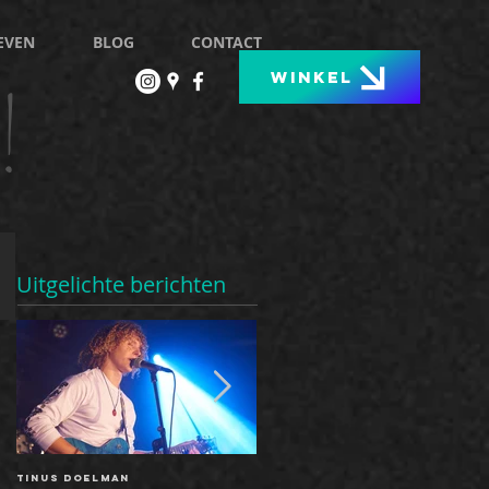
EVEN
BLOG
CONTACT
!
WINKEL
Uitgelichte berichten
Tinus Doelman
The show must go on: nieuwe