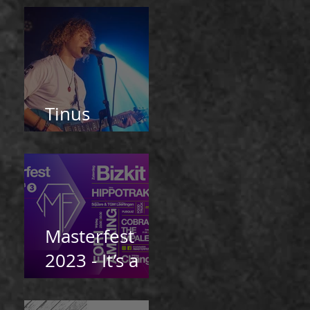
Tinus
Doelman
Masterfest
2023 - It’s a
wrap!