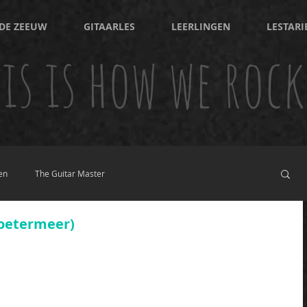
DE ZEEUW
GITAARLES
LEERLINGEN
LESTARI
is is how we rock
en
The Guitar Master
Zoetermeer)