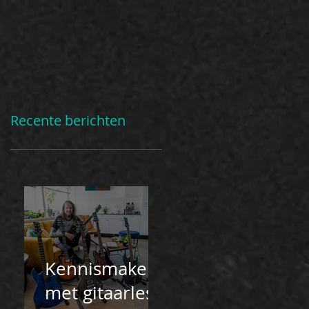
datum masterfest in
november!
Recente berichten
Kennismaken
met gitaarles