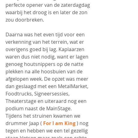
perfecte opener van de zaterdagdag 
waarbij het droog is en later de zon 
zou doorbreken.
Daarna was het even tijd voor een 
verkenning van het terrein, wat er 
overigens goed bij lag. Kaplaarzen 
waren dus niet nodig, want er lagen 
genoeg houtsnippers op de natte 
plekken na alle hoosbuien van de 
afgelopen week. De opzet was meer 
dan geslaagd met een MetalMarket, 
Foodtrucks, Signeersessies, 
Theaterstage en uiteraard nog een 
podium naast de MainStage.
Tijdens het struinen kwamen we 
drummer Jaap ( 
For I am King
 ) nog 
tegen en hebben we een tel gezellig 
staan kletsen maar zoals een echte 