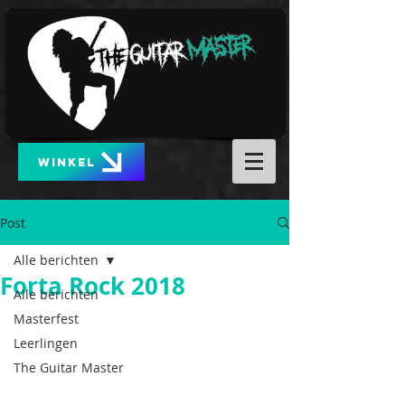
WINKEL
Post
Alle berichten
Forta Rock 2018
Alle berichten
Masterfest
Leerlingen
The Guitar Master