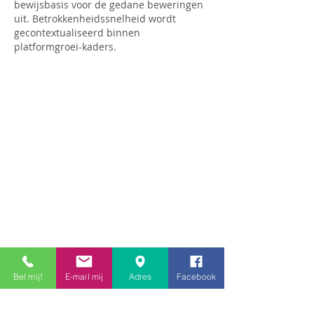
bewijsbasis voor de gedane beweringen 
uit. Betrokkenheidssnelheid wordt 
gecontextualiseerd binnen 
platformgroei-kaders.
Bel mij!
E-mail mij
Adres
Facebook
Like
Reageren