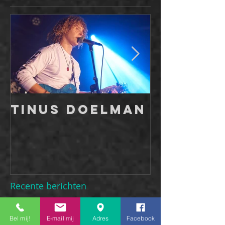
Tinus Doelman
The sh
go on: 
datum
masterf
novemb
Recente berichten
Bel mij!
E-mail mij
Adres
Facebook