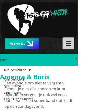
WINKEL
Post
Alle berichten
Amenra & Boris
Alle berichten
Een avondje om niet te vergeten. 
Masterfest
Omdat je niet alle concerten kunt 
Leerlingen
bijhouden vergeet je ook wel eens 
The Guitar Master
dat er weer een super band optreedt 
op een zondagavond.