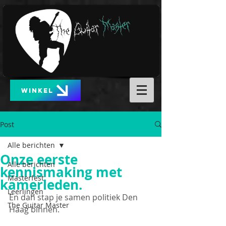
WINKEL
Post
Alle berichten
Onze eerste
Alle berichten
kennismaking met
Masterfest
kamerleden.
Leerlingen
En dan stap je samen politiek Den 
The Guitar Master
Haag binnen. 