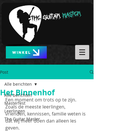
WINKEL
Post
Alle berichten
Het Binnenhof
Alle berichten
Een moment om trots op te zijn. 
Masterfest
Zoals de meeste leerlingen, 
Leerlingen
vrienden, kennissen, familie weten is 
The Guitar Master
dat wij meer doen dan alleen les 
geven.