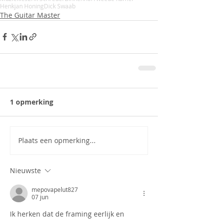
Henkjan Honing
Dick Swaab
The Guitar Master
1 opmerking
Plaats een opmerking...
Nieuwste
mepovapelut827
07 jun
Ik herken dat de framing eerlijk en 