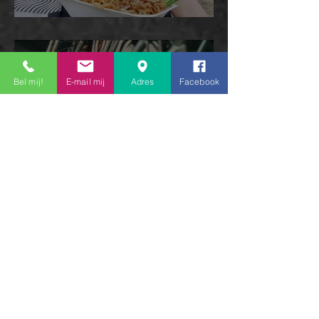
ArcTanGent
Bel mij!
E-mail mij
Adres
Facebook
Jera On Air