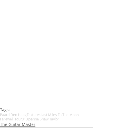
Tags:
Paard Den Haag
Textures
Last Miles To The Moon
Farewell Tour
013
Joanne Shaw Taylor
The Guitar Master