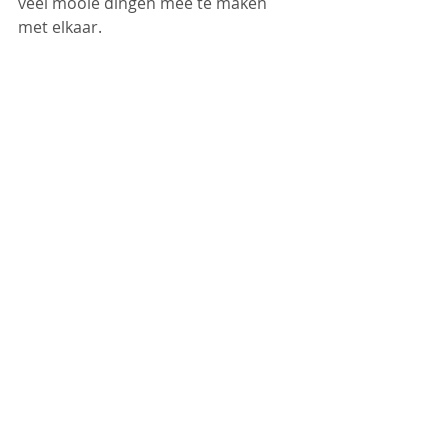
veel mooie dingen mee te maken 
met elkaar.