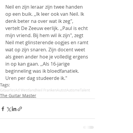
Neil en zijn leraar zijn twee handen 
op een buik. ,,Ik leer ook van Neil. Ik 
denk beter na over wat ik zeg", 
vertelt De Zeeuw eerlijk. ,,Paul is echt 
mijn vriend. Bij hem wil ik zijn", zegt 
Neil met glinsterende oogjes en ramt 
wat op zijn snaren. Zijn docent weet 
als geen ander hoe je volledig ergens 
in op kan gaan. ,,Als 16-jarige 
beginneling was ik bloedfanatiek. 
Uren per dag studeerde ik."  
Tags:
Gitaarles
Ad Westland
Neil Franken
Autist
Autisme
Talent
The Guitar Master