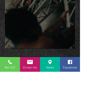
Jera On Air
Bel mij!
E-mail mij
Adres
Facebook