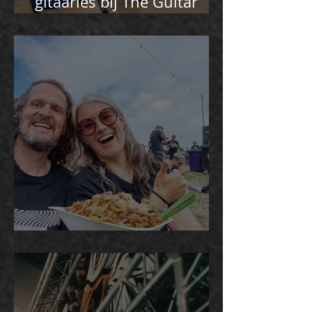
gitaarles bij The Guitar
Master
ArcTanGent