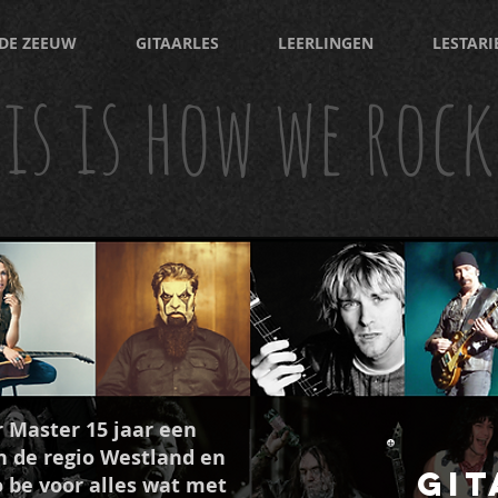
DE ZEEUW
GITAARLES
LEERLINGEN
LESTARI
is is how we rock
r Master 15 jaar een
n de regio Westland en
git
o be voor alles wat met