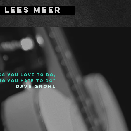
Lees meer
ngs you love to do,
ng you hate to do"
Dave Grohl