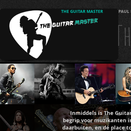
THE GUITAR MASTER
PAUL 
Th
Inmiddels is The Guita
begrip voor muzikanten i
daarbuiten, en dé place t