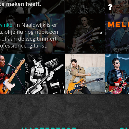
te maken heeft.
?
mel
winkel
in Naaldwijk is er
u, of je nu nog nooit een
 of aan de weg timmert
ofessioneel gitarist.