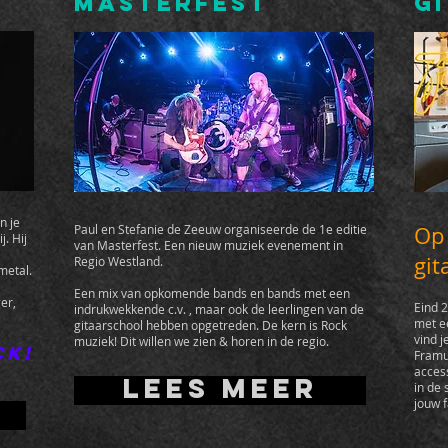
MASTERFEST
G
n je
Paul en Stefanie de Zeeuw organiseerde de 1e editie
Op
j. Hij
van Masterfest. Een nieuw muziek evenement in
git
Regio Westland.
metal.
Een mix van opkomende bands en bands met een
er,
Eind 2
indrukwekkende c.v. , maar ook de leerlingen van de
met e
gitaarschool hebben opgetreden. De kern is Rock
vind j
muziek! Dit willen we zien & horen in de regio.
ck!
Framu
access
Lees meer
in de 
jouw 